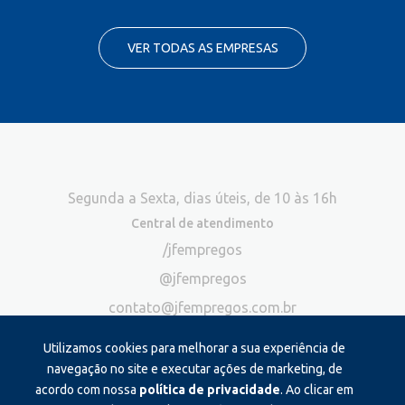
VER TODAS AS EMPRESAS
Segunda a Sexta, dias úteis, de 10 às 16h
Central de atendimento
/jfempregos
@jfempregos
contato@jfempregos.com.br
(32) 98415-3518*
Utilizamos cookies para melhorar a sua experiência de
Publicidade
navegação no site e executar ações de marketing, de
acordo com nossa
política de privacidade
. Ao clicar em
*Exclusivo para atendimento via chat. Não atendemos ligações neste