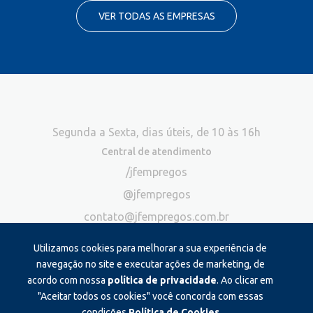
VER TODAS AS EMPRESAS
Segunda a Sexta, dias úteis, de 10 às 16h
Central de atendimento
/jfempregos
@jfempregos
contato@jfempregos.com.br
(32) 98415-3518*
Utilizamos cookies para melhorar a sua experiência de
Publicidade
navegação no site e executar ações de marketing, de
acordo com nossa
política de privacidade
. Ao clicar em
*Exclusivo para atendimento via chat. Não atendemos ligações neste
canal
"Aceitar todos os cookies" você concorda com essas
condições.
Política de Cookies