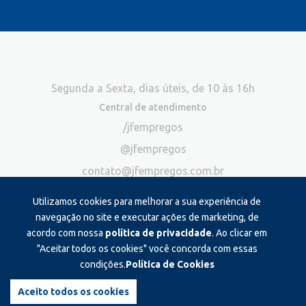
Segunda a Sexta, dias úteis, de 10 às 16h
Central de atendimento
/jfempregos
@jfempregos
contato@jfempregos.com.br
(32) 98415-3518*
Utilizamos cookies para melhorar a sua experiência de
Publicidade
navegação no site e executar ações de marketing, de
acordo com nossa
política de privacidade
. Ao clicar em
*Exclusivo para atendimento via chat. Não atendemos ligações neste
canal
"Aceitar todos os cookies" você concorda com essas
condições.
Política de Cookies
Produzido e administrado por:
Aceito todos os cookies
©2026 JF Empregos. Todos os direitos reservados