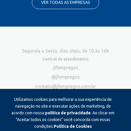
VER TODAS AS EMPRESAS
Segunda a Sexta, dias úteis, de 10 às 16h
Central de atendimento
/jfempregos
@jfempregos
contato@jfempregos.com.br
(32) 98415-3518*
Utilizamos cookies para melhorar a sua experiência de
Publicidade
navegação no site e executar ações de marketing, de
acordo com nossa
política de privacidade
. Ao clicar em
*Exclusivo para atendimento via chat. Não atendemos ligações neste
canal
"Aceitar todos os cookies" você concorda com essas
condições.
Política de Cookies
Produzido e administrado por: