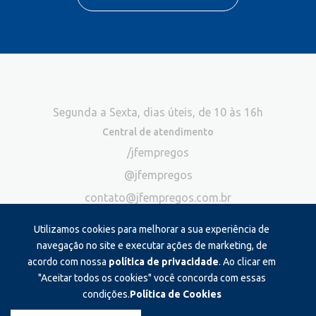
Segunda a Sexta, dias úteis, de 10 às 16h
Central de atendimento
/jfempregos
@jfempregos
contato@jfempregos.com.br
(32) 98415-3518*
Utilizamos cookies para melhorar a sua experiência de
Publicidade
navegação no site e executar ações de marketing, de
acordo com nossa
política de privacidade
. Ao clicar em
*Exclusivo para atendimento via chat. Não atendemos ligações neste
canal
"Aceitar todos os cookies" você concorda com essas
condições.
Política de Cookies
Produzido e administrado por: