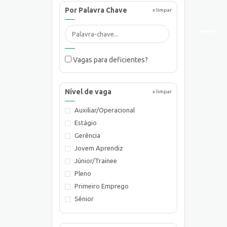
Por Palavra Chave
x limpar
Vagas para deficientes?
Nível de vaga
x limpar
Auxiliar/Operacional
Estágio
Gerência
Jovem Aprendiz
Júnior/Trainee
Pleno
Primeiro Emprego
Sênior
Supervisão/Coordenação
Técnico