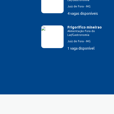
Lar/Gastronomia
Esteticista
Juiz de Fora - MG
Farmacêutico
4 vagas disponíveis
Ferramenteiro
Financeiro/Auxiliar Financeiro
Frigorifico mineirao
Fiscal de Caixa
Alimentação Fora do
Lar/Gastronomia
Fonoaudi
Juiz de Fora - MG
Garagista
1 vaga disponível
Garçom
Gerente de Vendas
Gestão Hospitalar
Hotelaria
Lavador de Veículos
Logística
Manicure
Mecânico Automotivo
Mecânico industrial
Monitor de Recreação
Montador de estrutura metálica