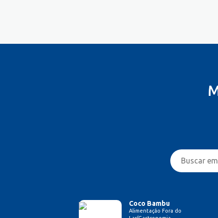
Costureira/Costureiro Industrial
Cozinha/ Pizzaiolo
Cozinheiro
Cuidador de Crianças e Idosos
Desenvolvedor de Sistema
Designer de Interiores
Designer Gráfico
M
Educador Físico
Eletricista
Enfermeiro/Auxiliar de
Enfermagem
Engenharia (Outras)
Engenharia Civil
Engenharia de Produção
Engenharia Elétrica e Eletrônica
Engenharia Mecânica
Entregador/Motoboy
Coco Bambu
Alimentação Fora do
Estampador