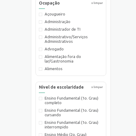
Ocupação
x limpar
Açougueiro
Administração
Administrador de TI
Administrativo/Serviços
Administrativos
Advogado
Alimentação fora do
lar/Gastronomia
Alimentos
Almoxarife
Ambientalista
Nível de escolaridade
x limpar
Arquiteto
Ensino Fundamental (1o. Grau)
Assistente de Planejamento
completo
Assistente de Suprimentos
Ensino Fundamental (1o. Grau)
Assistente Social
cursando
Atendente Comercial
Ensino Fundamental (1o. Grau)
interrompido
Auxiliar de Cozinha
Ensino Médio (2o. Grau)