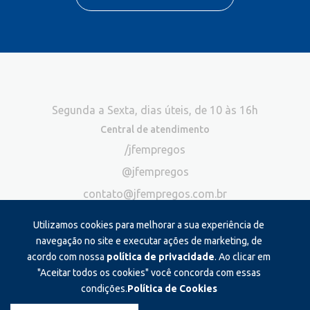
Segunda a Sexta, dias úteis, de 10 às 16h
Central de atendimento
/jfempregos
@jfempregos
contato@jfempregos.com.br
(32) 98415-3518*
Utilizamos cookies para melhorar a sua experiência de
Publicidade
navegação no site e executar ações de marketing, de
acordo com nossa
política de privacidade
. Ao clicar em
*Exclusivo para atendimento via chat. Não atendemos ligações neste
canal
"Aceitar todos os cookies" você concorda com essas
condições.
Política de Cookies
Produzido e administrado por: