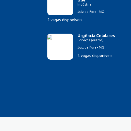
ltda
Indústria
Esteticista
Juiz de Fora - MG
Farmacêutico
Ferramenteiro
2 vagas disponíveis
Financeiro/Auxiliar Financeiro
Fiscal de Caixa
Urgência Celulares
Serviços (outros)
Fonoaudi
Juiz de Fora - MG
Fotógrafo
2 vagas disponíveis
Garagista
Garçom
Gerente de Vendas
Gestão Hospitalar
Hotelaria
Jornalista
Lavador de Veículos
Logística
Manicure
Mecânico Automotivo
Mecânico industrial