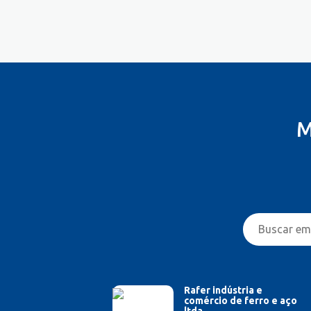
Controlador
Costureira/Costureiro Industrial
Cozinha/ Pizzaiolo
Cozinheiro
Cuidador de Crianças e Idosos
Desenvolvedor de Sistema
Designer de Interiores
M
Designer Gráfico
Educador Físico
Eletricista
Enfermeiro/Auxiliar de
Enfermagem
Engenharia (Outras)
Engenharia Civil
Engenharia Elétrica e Eletrônica
Engenharia Mecânica
Entregador/Motoboy
Rafer indústria e
comércio de ferro e aço
Estampador