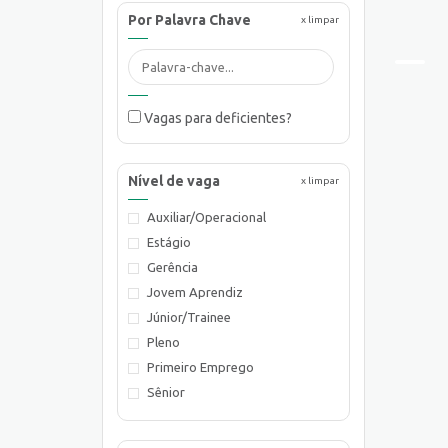
Por Palavra Chave
x limpar
Vagas para deficientes?
Nível de vaga
x limpar
Auxiliar/Operacional
Estágio
Gerência
Jovem Aprendiz
Júnior/Trainee
Pleno
Primeiro Emprego
Sênior
Supervisão/Coordenação
Técnico