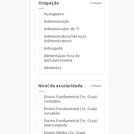
Ocupação
x limpar
Açougueiro
Administração
Administrador de TI
Administrativo/Serviços
Administrativos
Advogado
Alimentação fora do
lar/Gastronomia
Alimentos
Almoxarife
Ambientalista
Nível de escolaridade
x limpar
Arquiteto
Ensino Fundamental (1o. Grau)
Assistente de Planejamento
completo
Assistente Social
Ensino Fundamental (1o. Grau)
Atendente Comercial
cursando
Auxiliar de Cozinha
Ensino Fundamental (1o. Grau)
interrompido
Auxiliar de Laboratório
Ensino Médio (2o. Grau)