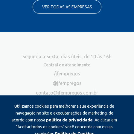
VER TODAS AS EMPRESAS
Segunda a Sexta, dias úteis, de 10 às 16h
Central de atendimento
/jfempregos
@jfempregos
contato@jfempregos.com.br
(32) 98415-3518*
Utilizamos cookies para melhorar a sua experiência de
Publicidade
navegação no site e executar ações de marketing, de
acordo com nossa
política de privacidade
. Ao clicar em
*Exclusivo para atendimento via chat. Não atendemos ligações neste
canal
"Aceitar todos os cookies" você concorda com essas
condições.
Política de Cookies