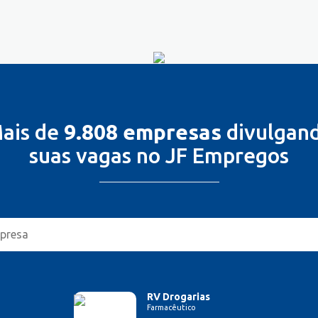
ais de
9.808 empresas
divulgan
suas vagas no JF Empregos
RV Drogarias
Farmacêutico