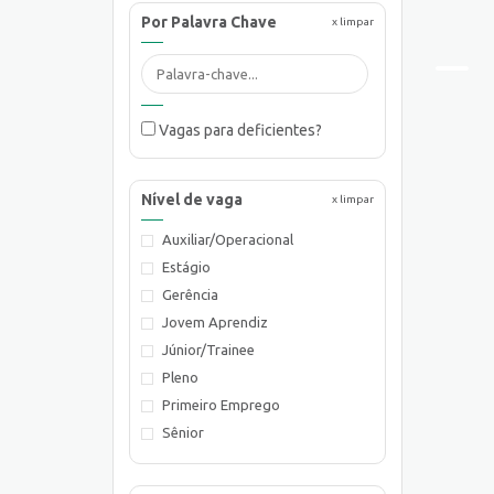
Por Palavra Chave
x limpar
Vagas para deficientes?
Nível de vaga
x limpar
Auxiliar/Operacional
Estágio
Gerência
Jovem Aprendiz
Júnior/Trainee
Pleno
Primeiro Emprego
Sênior
Supervisão/Coordenação
Técnico