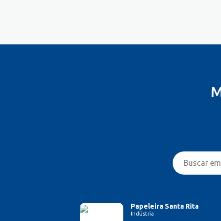
Costureira/Costureiro Industrial
Cozinha/ Pizzaiolo
Cozinheiro
Cuidador de Crianças e Idosos
Desenvolvedor de Sistema
Designer de Interiores
Designer Gráfico
M
Educador Físico
Eletricista
Enfermeiro/Auxiliar de
Enfermagem
Engenharia (Outras)
Engenharia Civil
Engenharia de Produção
Engenharia Elétrica e Eletrônica
Engenharia Mecânica
Entregador/Motoboy
Papeleira Santa Rita
Indústria
Estampador