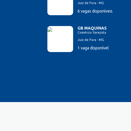
Juiz de Fora - MG
Esteticista
6 vagas disponíveis
Farmacêutico
Ferramenteiro
Financeiro/Auxiliar Financeiro
GB MAQUINAS
Comércio Varejista
Fiscal de Caixa
Juiz de Fora - MG
Fonoaudi
1 vaga disponível
Garagista
Garçom
Gerente de Vendas
Gestão Hospitalar
Hotelaria
Lavador de Veículos
Logística
Manicure
Mecânico Automotivo
Mecânico industrial
Monitor de Recreação
Montador de estrutura metálica