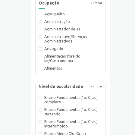
Ocupação
x limpar
Açougueiro
Administração
Administrador de TI
Administrativo/Serviços
Administrativos
Advogado
Alimentação fora do
lar/Gastronomia
Alimentos
Almoxarife
Ambientalista
Nível de escolaridade
x limpar
Arquiteto
Ensino Fundamental (1o. Grau)
Assistente de Planejamento
completo
Assistente de Suprimentos
Ensino Fundamental (1o. Grau)
Assistente Social
cursando
Atendente Comercial
Ensino Fundamental (1o. Grau)
interrompido
Auxiliar de Cozinha
Ensino Médio (2o. Grau)