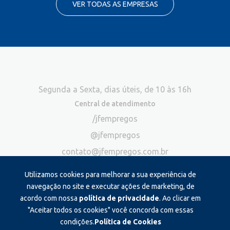
VER TODAS AS EMPRESAS
Segunda a Sexta, dias úteis, de 10 às 16h
Central de atendimento
/jfempregos
@jfempregos
contato@jfempregos.com.br
(32) 98415-3518*
Utilizamos cookies para melhorar a sua experiência de
Publicidade
navegação no site e executar ações de marketing, de
acordo com nossa
política de privacidade
. Ao clicar em
*Exclusivo para atendimento via chat. Não atendemos ligações neste
canal
"Aceitar todos os cookies" você concorda com essas
condições.
Política de Cookies
Produzido e administrado por: