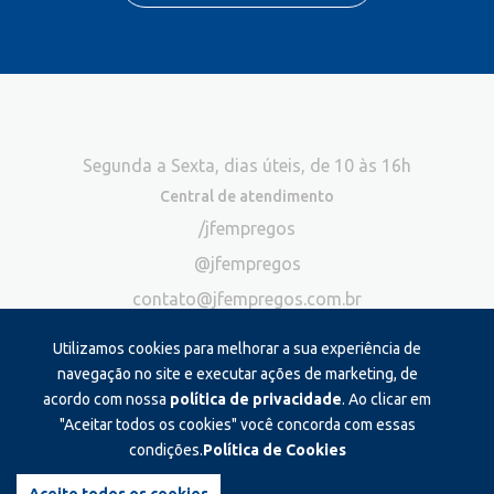
Segunda a Sexta, dias úteis, de 10 às 16h
Central de atendimento
/jfempregos
@jfempregos
contato@jfempregos.com.br
(32) 98415-3518*
Utilizamos cookies para melhorar a sua experiência de
Publicidade
navegação no site e executar ações de marketing, de
acordo com nossa
política de privacidade
. Ao clicar em
*Exclusivo para atendimento via chat. Não atendemos ligações neste
canal
"Aceitar todos os cookies" você concorda com essas
condições.
Política de Cookies
Produzido e administrado por: