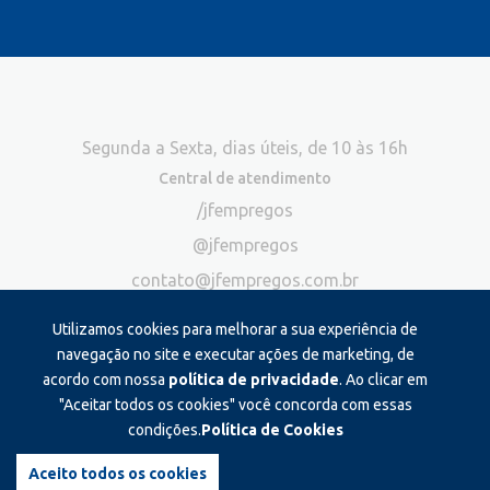
Segunda a Sexta, dias úteis, de 10 às 16h
Central de atendimento
/jfempregos
@jfempregos
contato@jfempregos.com.br
(32) 98415-3518*
Utilizamos cookies para melhorar a sua experiência de
Publicidade
navegação no site e executar ações de marketing, de
acordo com nossa
política de privacidade
. Ao clicar em
*Exclusivo para atendimento via chat. Não atendemos ligações neste
canal
"Aceitar todos os cookies" você concorda com essas
condições.
Política de Cookies
Produzido e administrado por:
Aceito todos os cookies