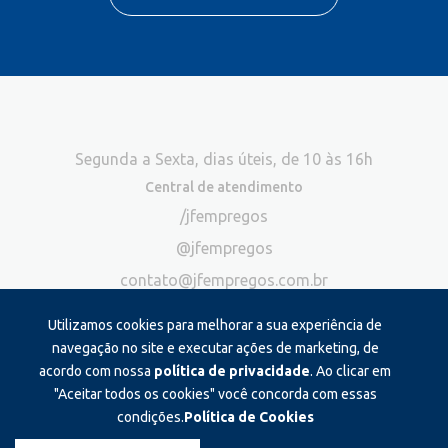
Segunda a Sexta, dias úteis, de 10 às 16h
Central de atendimento
/jfempregos
@jfempregos
contato@jfempregos.com.br
(32) 98415-3518*
Utilizamos cookies para melhorar a sua experiência de
Publicidade
navegação no site e executar ações de marketing, de
acordo com nossa
política de privacidade
. Ao clicar em
*Exclusivo para atendimento via chat. Não atendemos ligações neste
canal
"Aceitar todos os cookies" você concorda com essas
condições.
Política de Cookies
Produzido e administrado por: