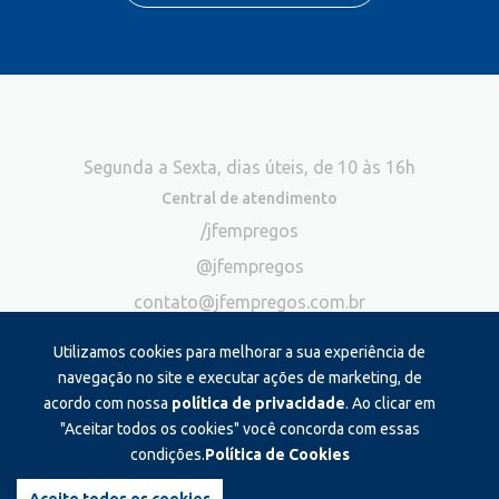
Segunda a Sexta, dias úteis, de 10 às 16h
Central de atendimento
/jfempregos
@jfempregos
contato@jfempregos.com.br
(32) 98415-3518*
Utilizamos cookies para melhorar a sua experiência de
Publicidade
navegação no site e executar ações de marketing, de
acordo com nossa
política de privacidade
. Ao clicar em
*Exclusivo para atendimento via chat. Não atendemos ligações neste
canal
"Aceitar todos os cookies" você concorda com essas
condições.
Política de Cookies
Produzido e administrado por: