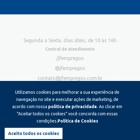
Segunda a Sexta, dias úteis, de 10 às 16h
Central de atendimento
/jfempregos
@jfempregos
contato@jfempregos.com.br
(32) 98415-3518*
Utilizamos cookies para melhorar a sua experiência de
Publicidade
navegação no site e executar ações de marketing, de
acordo com nossa
política de privacidade
. Ao clicar em
*Exclusivo para atendimento via chat. Não atendemos ligações neste
canal
"Aceitar todos os cookies" você concorda com essas
condições.
Política de Cookies
Produzido e administrado por:
Aceito todos os cookies
©2026 JF Empregos. Todos os direitos reservados