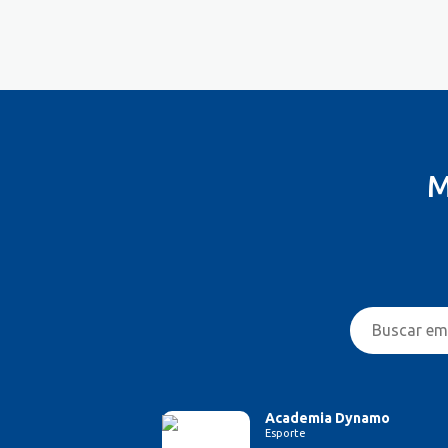
Costureira/Costureiro Industrial
Cozinha/ Pizzaiolo
Cozinheiro
Cuidador de Crianças e Idosos
Desenvolvedor de Sistema
Designer de Interiores
Designer Gráfico
M
Educador Físico
Eletricista
Enfermeiro/Auxiliar de
Enfermagem
Engenharia (Outras)
Engenharia Civil
Engenharia Elétrica e Eletrônica
Engenharia Mecânica
Entregador/Motoboy
Estampador
Academia Dynamo
Esporte
Esteticista