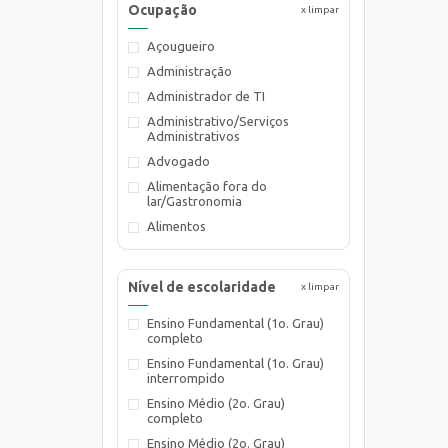
Ocupação
x limpar
Açougueiro
Administração
Administrador de TI
Administrativo/Serviços
Administrativos
Advogado
Alimentação fora do
lar/Gastronomia
Alimentos
Almoxarife
Ambientalista
Nível de escolaridade
x limpar
Arquiteto
Ensino Fundamental (1o. Grau)
Assistente de Planejamento
completo
Assistente Social
Ensino Fundamental (1o. Grau)
Atendente Comercial
interrompido
Auxiliar de Cozinha
Ensino Médio (2o. Grau)
completo
Auxiliar de Laboratório
Ensino Médio (2o. Grau)