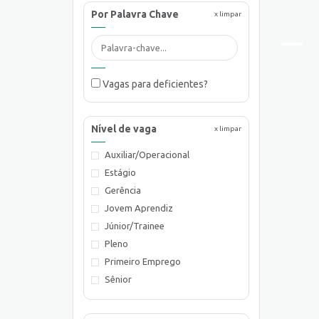
Por Palavra Chave
x limpar
Vagas para deficientes?
Nível de vaga
x limpar
Auxiliar/Operacional
Estágio
Gerência
Jovem Aprendiz
Júnior/Trainee
Pleno
Primeiro Emprego
Sênior
Supervisão/Coordenação
Técnico