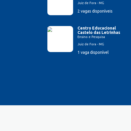
Juiz de Fora - MG
Farmacêutico
2 vagas disponíveis
Ferramenteiro
Financeiro/Auxiliar Financeiro
Fiscal de Caixa
Centro Educacional
Castelo das Letrinhas
Fonoaudi
Ensino e Pesquisa
Fotógrafo
Juiz de Fora - MG
Garagista
1 vaga disponível
Garçom
Gerente de Vendas
Gestão Hospitalar
Hotelaria
Jornalista
Lavador de Veículos
Logística
Manicure
Mecânico Automotivo
Mecânico industrial
Monitor de Recreação