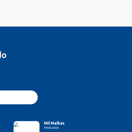
do
Mil Malhas
Vestuário