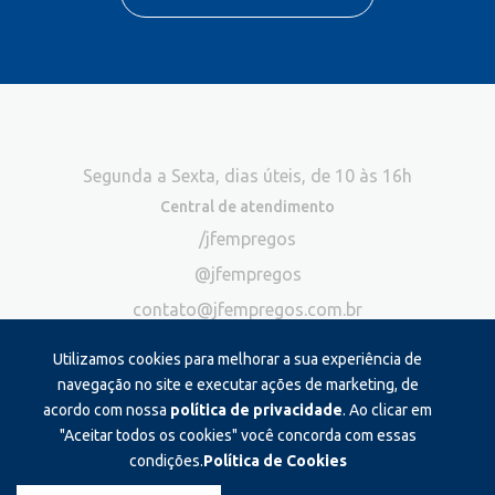
Segunda a Sexta, dias úteis, de 10 às 16h
Central de atendimento
/jfempregos
@jfempregos
contato@jfempregos.com.br
(32) 98415-3518*
Utilizamos cookies para melhorar a sua experiência de
Publicidade
navegação no site e executar ações de marketing, de
acordo com nossa
política de privacidade
. Ao clicar em
*Exclusivo para atendimento via chat. Não atendemos ligações neste
canal
"Aceitar todos os cookies" você concorda com essas
condições.
Política de Cookies
Produzido e administrado por: