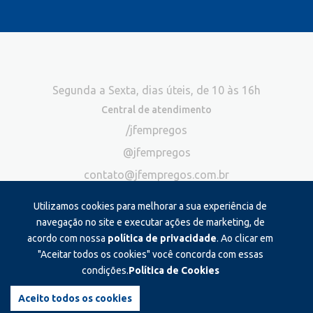
Segunda a Sexta, dias úteis, de 10 às 16h
Central de atendimento
/jfempregos
@jfempregos
contato@jfempregos.com.br
(32) 98415-3518*
Utilizamos cookies para melhorar a sua experiência de
Publicidade
navegação no site e executar ações de marketing, de
acordo com nossa
política de privacidade
. Ao clicar em
*Exclusivo para atendimento via chat. Não atendemos ligações neste
canal
"Aceitar todos os cookies" você concorda com essas
condições.
Política de Cookies
Produzido e administrado por:
Aceito todos os cookies
©2026 JF Empregos. Todos os direitos reservados