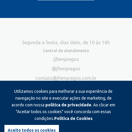
Segunda a Sexta, dias úteis, de 10 às 16h
Central de atendimento
/jfempregos
@jfempregos
contato@jfempregos.com.br
(32) 98415-3518*
Utilizamos cookies para melhorar a sua experiência de
Publicidade
navegação no site e executar ações de marketing, de
acordo com nossa
política de privacidade
. Ao clicar em
*Exclusivo para atendimento via chat. Não atendemos ligações neste
canal
"Aceitar todos os cookies" você concorda com essas
condições.
Política de Cookies
Produzido e administrado por:
Aceito todos os cookies