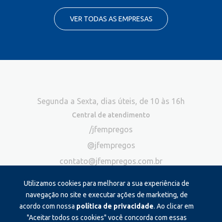
VER TODAS AS EMPRESAS
Segunda a Sexta, dias úteis, de 10 às 16h
Central de atendimento
/jfempregos
@jfempregos
contato@jfempregos.com.br
(32) 98415-3518*
Utilizamos cookies para melhorar a sua experiência de
Publicidade
navegação no site e executar ações de marketing, de
acordo com nossa
política de privacidade
. Ao clicar em
*Exclusivo para atendimento via chat. Não atendemos ligações neste
canal
"Aceitar todos os cookies" você concorda com essas