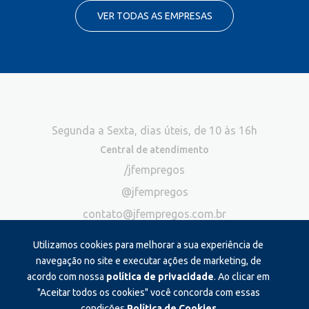
VER TODAS AS EMPRESAS
Segunda a Sexta, dias úteis, de 10 às 16h
Central de atendimento
/jfempregos
@jfempregos
contato@jfempregos.com.br
(32) 98415-3518*
Utilizamos cookies para melhorar a sua experiência de
Publicidade
navegação no site e executar ações de marketing, de
acordo com nossa
política de privacidade
. Ao clicar em
*Exclusivo para atendimento via chat. Não atendemos ligações neste
canal
"Aceitar todos os cookies" você concorda com essas
condições.
Política de Cookies