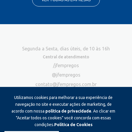
Segunda a Sexta, dias úteis, de 10 às 16h
Central de atendimento
/jfempregos
@jfempregos
contato@jfempregos.com.br
(32) 98415-3518*
Utilizamos cookies para melhorar a sua experiência de
Publicidade
navegação no site e executar ações de marketing, de
acordo com nossa
política de privacidade
. Ao clicar em
*Exclusivo para atendimento via chat. Não atendemos ligações neste
canal
"Aceitar todos os cookies" você concorda com essas
condições.
Política de Cookies
Produzido e administrado por: