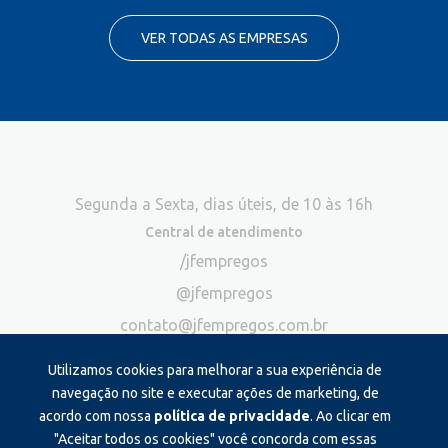
VER TODAS AS EMPRESAS
Segunda a Sexta, dias úteis, de 10 às 16h
Central de atendimento
/jfempregos
@jfempregos
contato@jfempregos.com.br
(32) 98415-3518*
Utilizamos cookies para melhorar a sua experiência de
Publicidade
navegação no site e executar ações de marketing, de
acordo com nossa
política de privacidade
. Ao clicar em
*Exclusivo para atendimento via chat. Não atendemos ligações neste
canal
"Aceitar todos os cookies" você concorda com essas