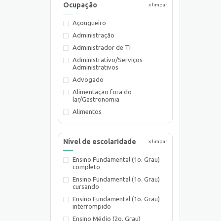
Ocupação
x limpar
Açougueiro
Administração
Administrador de TI
Administrativo/Serviços
Administrativos
Advogado
Alimentação fora do
lar/Gastronomia
Alimentos
Almoxarife
Ambientalista
Nível de escolaridade
x limpar
Arquiteto
Ensino Fundamental (1o. Grau)
Assistente de Planejamento
completo
Assistente Social
Ensino Fundamental (1o. Grau)
Atendente Comercial
cursando
Auxiliar de Cozinha
Ensino Fundamental (1o. Grau)
interrompido
Auxiliar de Laboratório
Ensino Médio (2o. Grau)