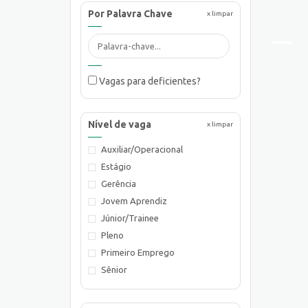
Por Palavra Chave
x limpar
Vagas para deficientes?
Nível de vaga
x limpar
Auxiliar/Operacional
Estágio
Gerência
Jovem Aprendiz
Júnior/Trainee
Pleno
Primeiro Emprego
Sênior
Supervisão/Coordenação
Técnico