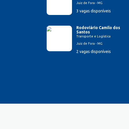
Juiz de Fora - MG
Farmacêutico
3 vagas disponíveis
Ferramenteiro
Financeiro/Auxiliar Financeiro
Fiscal de Caixa
Rodoviário Camilo dos
Santos
Fonoaudi
Transporte e Logística
Fotógrafo
Juiz de Fora - MG
Garagista
2 vagas disponíveis
Garçom
Gerente de Vendas
Gestão Hospitalar
Hotelaria
Jornalista
Lavador de Veículos
Logística
Manicure
Mecânico Automotivo
Mecânico industrial
Monitor de Recreação