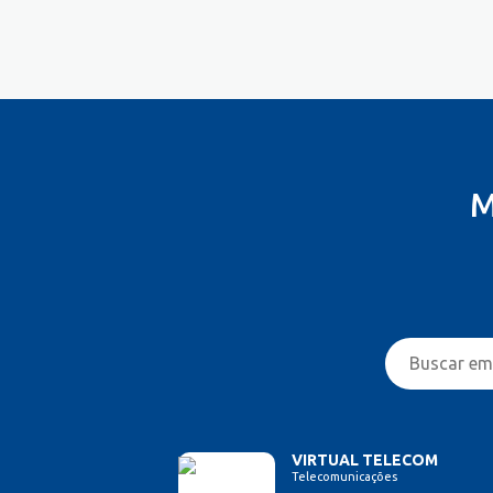
Controlador
Costureira/Costureiro Industrial
Cozinha/ Pizzaiolo
Cozinheiro
Cuidador de Crianças e Idosos
Desenvolvedor de Sistema
Designer de Interiores
M
Designer Gráfico
Educador Físico
Eletricista
Enfermeiro/Auxiliar de
Enfermagem
Engenharia (Outras)
Engenharia Civil
Engenharia Elétrica e Eletrônica
Engenharia Mecânica
Entregador/Motoboy
VIRTUAL TELECOM
Telecomunicações
Esteticista