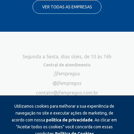
VER TODAS AS EMPRESAS
Segunda a Sexta, dias úteis, de 10 às 16h
Central de atendimento
/jfempregos
@jfempregos
contato@jfempregos.com.br
(32) 98415-3518*
Utilizamos cookies para melhorar a sua experiência de
Publicidade
navegação no site e executar ações de marketing, de
acordo com nossa
política de privacidade
. Ao clicar em
*Exclusivo para atendimento via chat. Não atendemos ligações neste
canal
"Aceitar todos os cookies" você concorda com essas
condições.
Política de Cookies