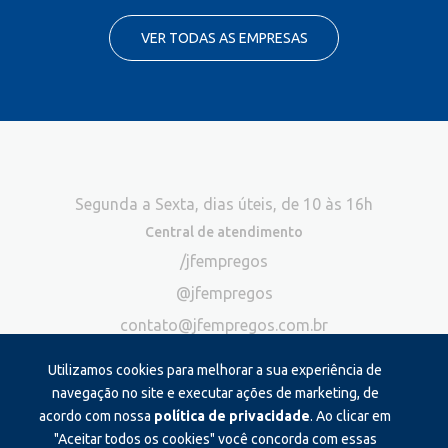
VER TODAS AS EMPRESAS
Segunda a Sexta, dias úteis, de 10 às 16h
Central de atendimento
/jfempregos
@jfempregos
contato@jfempregos.com.br
(32) 98415-3518*
Utilizamos cookies para melhorar a sua experiência de
Publicidade
navegação no site e executar ações de marketing, de
acordo com nossa
política de privacidade
. Ao clicar em
*Exclusivo para atendimento via chat. Não atendemos ligações neste
canal
"Aceitar todos os cookies" você concorda com essas