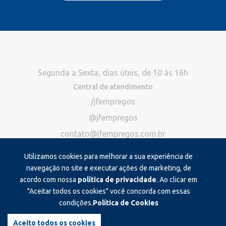
Segunda a Sexta, dias úteis, de 10 às 16h
Central de atendimento
/jfempregos
@jfempregos
contato@jfempregos.com.br
(32) 98415-3518*
Utilizamos cookies para melhorar a sua experiência de
Publicidade
navegação no site e executar ações de marketing, de
acordo com nossa
política de privacidade
. Ao clicar em
*Exclusivo para atendimento via chat. Não atendemos ligações neste
canal
"Aceitar todos os cookies" você concorda com essas
condições.
Política de Cookies
Produzido e administrado por:
Aceito todos os cookies