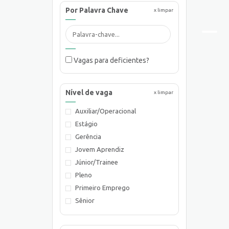
Por Palavra Chave
x limpar
Vagas para deficientes?
Nível de vaga
x limpar
Auxiliar/Operacional
Estágio
Gerência
Jovem Aprendiz
Júnior/Trainee
Pleno
Primeiro Emprego
Sênior
Supervisão/Coordenação
Técnico