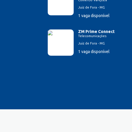
Comércio Varejista
Esteticista
Juiz de Fora - MG
Farmacêutico
1 vaga disponível
Ferramenteiro
Financeiro/Auxiliar Financeiro
ZM Prime Connect
Fiscal de Caixa
Telecomunicações
Fonoaudi
Juiz de Fora - MG
Garagista
1 vaga disponível
Garçom
Gerente de Vendas
Gestão Hospitalar
Hotelaria
Lavador de Veículos
Logística
Manicure
Mecânico Automotivo
Mecânico industrial
Monitor de Recreação
Montador de Veículos