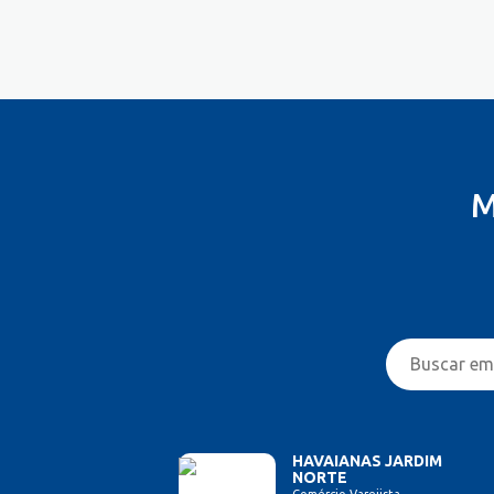
Costureira/Costureiro Industrial
Cozinha/ Pizzaiolo
Cozinheiro
Cuidador de Crianças e Idosos
Desenvolvedor de Sistema
Designer de Interiores
Designer Gráfico
M
Educador Físico
Eletricista
Enfermeiro/Auxiliar de
Enfermagem
Engenharia (Outras)
Engenharia Civil
Engenharia de Produção
Engenharia Elétrica e Eletrônica
Engenharia Mecânica
Entregador/Motoboy
HAVAIANAS JARDIM
NORTE
Estampador