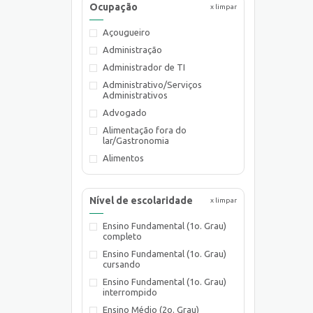
Ocupação
x limpar
Açougueiro
Administração
Administrador de TI
Administrativo/Serviços
Administrativos
Advogado
Alimentação fora do
lar/Gastronomia
Alimentos
Almoxarife
Ambientalista
Nível de escolaridade
x limpar
Arquiteto
Ensino Fundamental (1o. Grau)
Assistente de Planejamento
completo
Assistente de Suprimentos
Ensino Fundamental (1o. Grau)
Assistente Social
cursando
Atendente Comercial
Ensino Fundamental (1o. Grau)
interrompido
Auxiliar de Cozinha
Ensino Médio (2o. Grau)