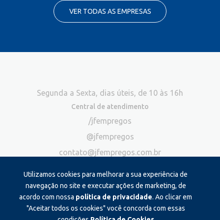
VER TODAS AS EMPRESAS
Segunda a Sexta, dias úteis, de 10 às 16h
Central de atendimento
/jfempregos
@jfempregos
contato@jfempregos.com.br
(32) 98415-3518*
Utilizamos cookies para melhorar a sua experiência de
Publicidade
navegação no site e executar ações de marketing, de
acordo com nossa
política de privacidade
. Ao clicar em
*Exclusivo para atendimento via chat. Não atendemos ligações neste
canal
"Aceitar todos os cookies" você concorda com essas
condições.
Política de Cookies