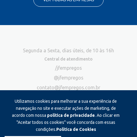
Segunda a Sexta, dias úteis, de 10 às 16h
Central de atendimento
/jfempregos
@jfempregos
contato@jfempregos.com.br
(32) 98415-3518*
Utilizamos cookies para melhorar a sua experiência de
Publicidade
navegação no site e executar ações de marketing, de
acordo com nossa
política de privacidade
. Ao clicar em
*Exclusivo para atendimento via chat. Não atendemos ligações neste
canal
"Aceitar todos os cookies" você concorda com essas
condições.
Política de Cookies
Produzido e administrado por: