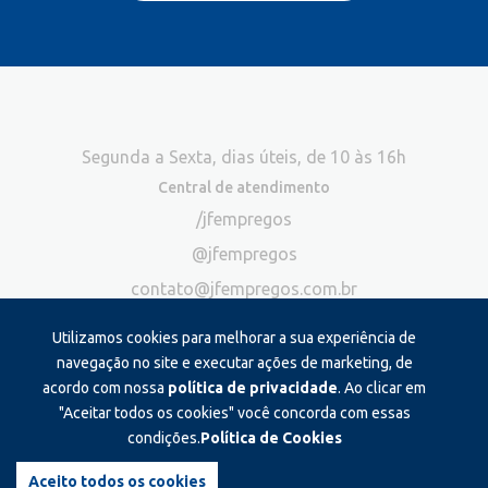
Segunda a Sexta, dias úteis, de 10 às 16h
Central de atendimento
/jfempregos
@jfempregos
contato@jfempregos.com.br
(32) 98415-3518*
Utilizamos cookies para melhorar a sua experiência de
Publicidade
navegação no site e executar ações de marketing, de
acordo com nossa
política de privacidade
. Ao clicar em
*Exclusivo para atendimento via chat. Não atendemos ligações neste
canal
"Aceitar todos os cookies" você concorda com essas
condições.
Política de Cookies
Produzido e administrado por:
Aceito todos os cookies