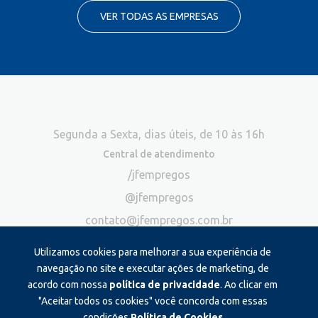
VER TODAS AS EMPRESAS
Segunda a Sexta, dias úteis, de 10 às 16h
Central de atendimento
/jfempregos
@jfempregos
contato@jfempregos.com.br
(32) 98415-3518*
Utilizamos cookies para melhorar a sua experiência de
Publicidade
navegação no site e executar ações de marketing, de
acordo com nossa
política de privacidade
. Ao clicar em
*Exclusivo para atendimento via chat. Não atendemos ligações neste
canal
"Aceitar todos os cookies" você concorda com essas
condições.
Política de Cookies