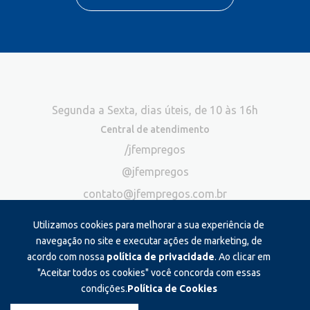
Segunda a Sexta, dias úteis, de 10 às 16h
Central de atendimento
/jfempregos
@jfempregos
contato@jfempregos.com.br
(32) 98415-3518*
Utilizamos cookies para melhorar a sua experiência de
Publicidade
navegação no site e executar ações de marketing, de
acordo com nossa
política de privacidade
. Ao clicar em
*Exclusivo para atendimento via chat. Não atendemos ligações neste
canal
"Aceitar todos os cookies" você concorda com essas
condições.
Política de Cookies
Produzido e administrado por: