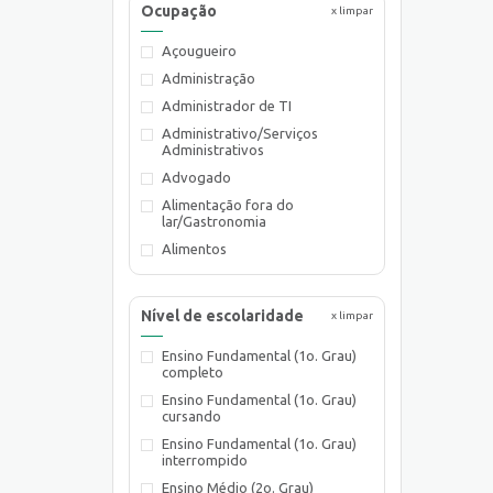
Ocupação
x limpar
Açougueiro
Administração
Administrador de TI
Administrativo/Serviços
Administrativos
Advogado
Alimentação fora do
lar/Gastronomia
Alimentos
Almoxarife
Ambientalista
Nível de escolaridade
x limpar
Arquiteto
Ensino Fundamental (1o. Grau)
Assistente de Planejamento
completo
Assistente de Suprimentos
Ensino Fundamental (1o. Grau)
Assistente Social
cursando
Atendente Comercial
Ensino Fundamental (1o. Grau)
interrompido
Auxiliar de Cozinha
Ensino Médio (2o. Grau)