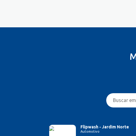
Controlador
Costureira/Costureiro Industrial
Cozinha/ Pizzaiolo
Cozinheiro
Cuidador de Crianças e Idosos
Desenvolvedor de Sistema
Designer de Interiores
M
Designer Gráfico
Educador Físico
Eletricista
Enfermeiro/Auxiliar de
Enfermagem
Engenharia (Outras)
Engenharia Civil
Engenharia de Produção
Engenharia Elétrica e Eletrônica
Engenharia Mecânica
Flipwash - Jardim Norte
Automotivo
Entregador/Motoboy