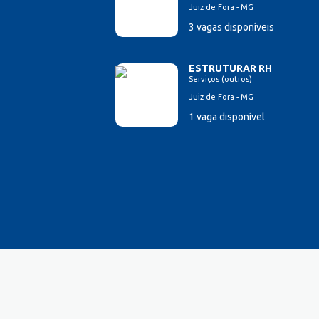
Juiz de Fora - MG
Estampador
3 vagas disponíveis
Esteticista
Farmacêutico
Ferramenteiro
ESTRUTURAR RH
Serviços (outros)
Financeiro/Auxiliar Financeiro
Juiz de Fora - MG
Fiscal de Caixa
1 vaga disponível
Fonoaudi
Garagista
Garçom
Gerente de Vendas
Gestão Hospitalar
Hotelaria
Jornalista
Lavador de Veículos
Logística
Manicure
Mecânico Automotivo
Mecânico industrial