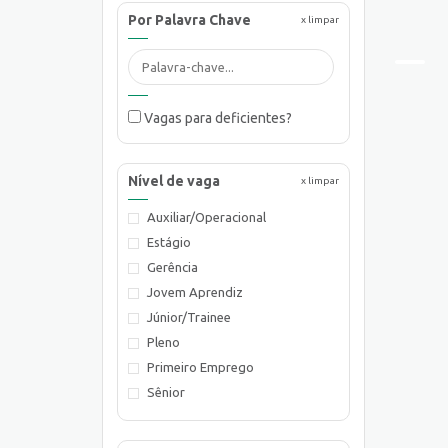
Por Palavra Chave
x limpar
Vagas para deficientes?
Nível de vaga
x limpar
Auxiliar/Operacional
Estágio
Gerência
Jovem Aprendiz
Júnior/Trainee
Pleno
Primeiro Emprego
Sênior
Supervisão/Coordenação
Técnico