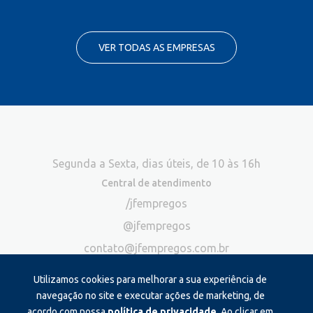
VER TODAS AS EMPRESAS
Segunda a Sexta, dias úteis, de 10 às 16h
Central de atendimento
/jfempregos
@jfempregos
contato@jfempregos.com.br
(32) 98415-3518*
Utilizamos cookies para melhorar a sua experiência de
Publicidade
navegação no site e executar ações de marketing, de
acordo com nossa
política de privacidade
. Ao clicar em