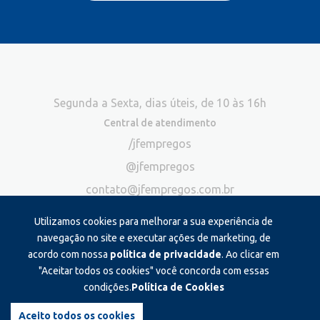
Segunda a Sexta, dias úteis, de 10 às 16h
Central de atendimento
/jfempregos
@jfempregos
contato@jfempregos.com.br
(32) 98415-3518*
Utilizamos cookies para melhorar a sua experiência de
Publicidade
navegação no site e executar ações de marketing, de
acordo com nossa
política de privacidade
. Ao clicar em
*Exclusivo para atendimento via chat. Não atendemos ligações neste
canal
"Aceitar todos os cookies" você concorda com essas
condições.
Política de Cookies
Produzido e administrado por:
Aceito todos os cookies