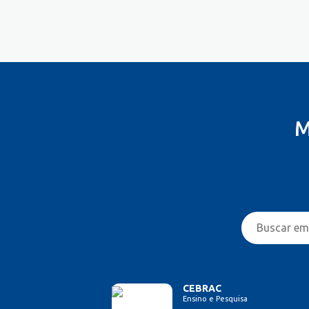
Costureira/Costureiro Industrial
Cozinha/ Pizzaiolo
Cozinheiro
Cuidador de Crianças e Idosos
Desenvolvedor de Sistema
Designer de Interiores
Designer Gráfico
M
Educador Físico
Eletricista
Enfermeiro/Auxiliar de
Enfermagem
Engenharia (Outras)
Engenharia Civil
Engenharia de Produção
Engenharia Elétrica e Eletrônica
Engenharia Mecânica
Entregador/Motoboy
CEBRAC
Ensino e Pesquisa
Estampador