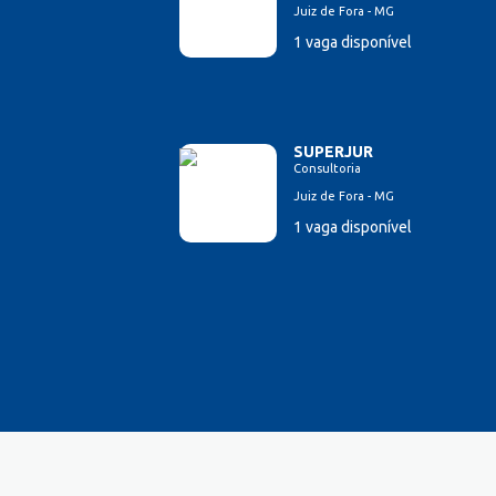
Juiz de Fora - MG
Esteticista
1 vaga disponível
Farmacêutico
Ferramenteiro
Financeiro/Auxiliar Financeiro
Fiscal de Caixa
SUPERJUR
Garagista
Consultoria
Garçom
Juiz de Fora - MG
Gerente de Vendas
1 vaga disponível
Gestão Hospitalar
Hotelaria
Lavador de Veículos
Logística
Manicure
Mecânico Automotivo
Mecânico industrial
Montador de estrutura metálica
Montador de Veículos
Motorista