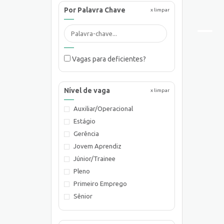
Por Palavra Chave
x limpar
Vagas para deficientes?
Nível de vaga
x limpar
Auxiliar/Operacional
Estágio
Gerência
Jovem Aprendiz
Júnior/Trainee
Pleno
Primeiro Emprego
Sênior
Supervisão/Coordenação
Técnico