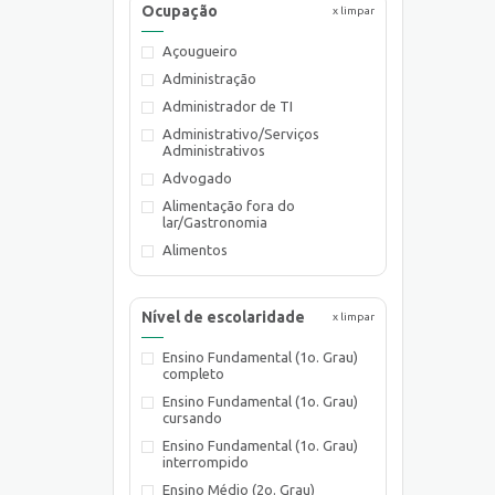
Ocupação
x limpar
Açougueiro
Administração
Administrador de TI
Administrativo/Serviços
Administrativos
Advogado
Alimentação fora do
lar/Gastronomia
Alimentos
Almoxarife
Ambientalista
Nível de escolaridade
x limpar
Arquiteto
Ensino Fundamental (1o. Grau)
Assistente de Planejamento
completo
Assistente de Suprimentos
Ensino Fundamental (1o. Grau)
Assistente Social
cursando
Atendente Comercial
Ensino Fundamental (1o. Grau)
interrompido
Auxiliar de Cozinha
Ensino Médio (2o. Grau)