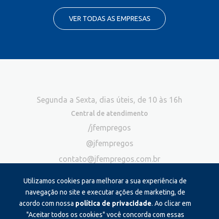
VER TODAS AS EMPRESAS
Segunda a Sexta, dias úteis, de 10 às 16h
Central de atendimento
/jfempregos
@jfempregos
contato@jfempregos.com.br
(32) 98415-3518*
Utilizamos cookies para melhorar a sua experiência de
Publicidade
navegação no site e executar ações de marketing, de
acordo com nossa
política de privacidade
. Ao clicar em
*Exclusivo para atendimento via chat. Não atendemos ligações neste
canal
"Aceitar todos os cookies" você concorda com essas