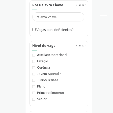
Por Palavra Chave
x limpar
Vagas para deficientes?
Nível de vaga
x limpar
Auxiliar/Operacional
Estágio
Gerência
Jovem Aprendiz
Júnior/Trainee
Pleno
Primeiro Emprego
Sênior
Supervisão/Coordenação
Técnico