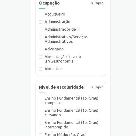
Ocupação
x limpar
Açougueiro
Administração
Administrador de TI
Administrativo/Serviços
Administrativos
Advogado
Alimentação fora do
lar/Gastronomia
Alimentos
Almoxarife
Ambientalista
Nível de escolaridade
x limpar
Arquiteto
Ensino Fundamental (1o. Grau)
Assistente de Planejamento
completo
Assistente de Suprimentos
Ensino Fundamental (1o. Grau)
Assistente Social
cursando
Atendente Comercial
Ensino Fundamental (1o. Grau)
interrompido
Auxiliar de Cozinha
Ensino Médio (2o. Grau)