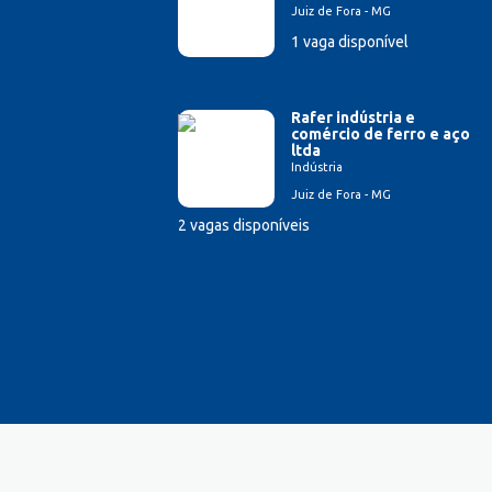
Juiz de Fora - MG
Esteticista
1 vaga disponível
Farmacêutico
Ferramenteiro
Financeiro/Auxiliar Financeiro
Rafer indústria e
Fiscal de Caixa
comércio de ferro e aço
ltda
Fonoaudi
Indústria
Garagista
Juiz de Fora - MG
Garçom
2 vagas disponíveis
Gerente de Vendas
Gestão Hospitalar
Hotelaria
Lavador de Veículos
Logística
Manicure
Mecânico Automotivo
Mecânico industrial
Monitor de Recreação
Montador de Veículos