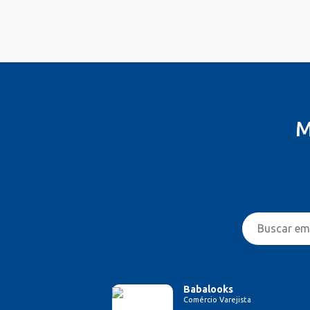
Costureira/Costureiro Industrial
Cozinha/ Pizzaiolo
Cozinheiro
Cuidador de Crianças e Idosos
Desenvolvedor de Sistema
Designer de Interiores
Designer Gráfico
M
Educador Físico
Eletricista
Enfermeiro/Auxiliar de
Enfermagem
Engenharia (Outras)
Engenharia Civil
Engenharia de Produção
Engenharia Elétrica e Eletrônica
Engenharia Mecânica
Entregador/Motoboy
Babalooks
Comércio Varejista
Estampador