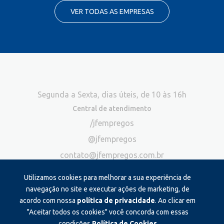
VER TODAS AS EMPRESAS
Segunda a Sexta, dias úteis, de 10 às 16h
Central de atendimento
/jfempregos
@jfempregos
contato@jfempregos.com.br
(32) 98415-3518*
Utilizamos cookies para melhorar a sua experiência de
Publicidade
navegação no site e executar ações de marketing, de
acordo com nossa
política de privacidade
. Ao clicar em
*Exclusivo para atendimento via chat. Não atendemos ligações neste
canal
"Aceitar todos os cookies" você concorda com essas
condições.
Política de Cookies