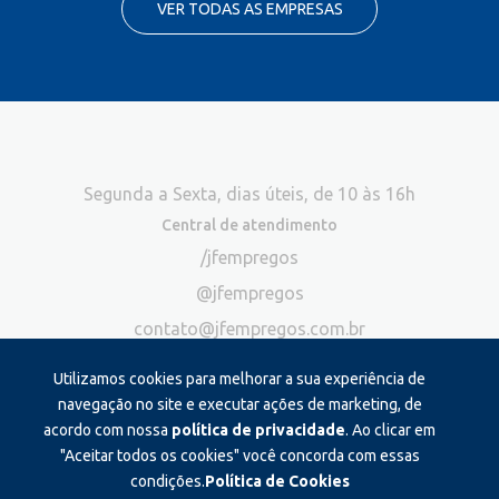
VER TODAS AS EMPRESAS
Segunda a Sexta, dias úteis, de 10 às 16h
Central de atendimento
/jfempregos
@jfempregos
contato@jfempregos.com.br
(32) 98415-3518*
Utilizamos cookies para melhorar a sua experiência de
Publicidade
navegação no site e executar ações de marketing, de
acordo com nossa
política de privacidade
. Ao clicar em
*Exclusivo para atendimento via chat. Não atendemos ligações neste
canal
"Aceitar todos os cookies" você concorda com essas
condições.
Política de Cookies
Produzido e administrado por: