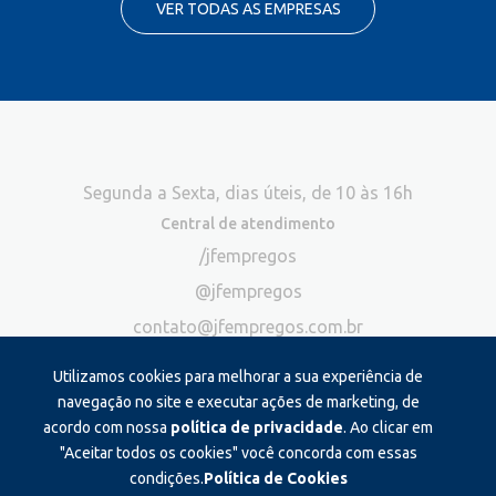
VER TODAS AS EMPRESAS
Segunda a Sexta, dias úteis, de 10 às 16h
Central de atendimento
/jfempregos
@jfempregos
contato@jfempregos.com.br
(32) 98415-3518*
Utilizamos cookies para melhorar a sua experiência de
Publicidade
navegação no site e executar ações de marketing, de
acordo com nossa
política de privacidade
. Ao clicar em
*Exclusivo para atendimento via chat. Não atendemos ligações neste
canal
"Aceitar todos os cookies" você concorda com essas
condições.
Política de Cookies
Produzido e administrado por: