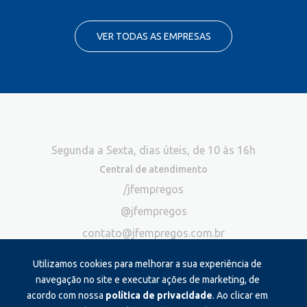
VER TODAS AS EMPRESAS
Segunda a Sexta, dias úteis, de 10 às 16h
Central de atendimento
/jfempregos
@jfempregos
contato@jfempregos.com.br
(32) 98415-3518*
Utilizamos cookies para melhorar a sua experiência de
Publicidade
navegação no site e executar ações de marketing, de
acordo com nossa
política de privacidade
. Ao clicar em
*Exclusivo para atendimento via chat. Não atendemos ligações neste