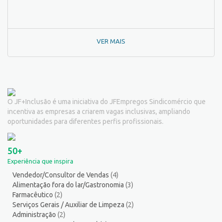
Outros
142
Padeiro
7
Passador de Roupa
3
VER MAIS
Pedagogo/Professor
1
Pedreiro
2
Peixeiro
2
Pintor de Automóveis
2
Pintor de equipamentos
1
O JF+Inclusão é uma iniciativa do JFEmpregos Sindicomércio que
Pintor de Obras/Pintor
2
incentiva as empresas a criarem vagas inclusivas, ampliando
Porteiro
6
oportunidades para diferentes perfis profissionais.
Professor de Ensino Superior
1
Programador
1
50+
Promotor de Vendas
12
Experiência que inspira
Psicólogo
3
Vendedor/Consultor de Vendas
(4)
Recepcionista/Atendimento a cliente
13
Alimentação fora do lar/Gastronomia
(3)
Recursos Humanos/Pessoal
13
Farmacêutico
(2)
Repositor de Mercadorias
9
Serviços Gerais / Auxiliar de Limpeza
(2)
Administração
(2)
Representante Comercial
1