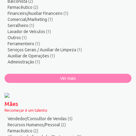
Balconista
(2)
Torneiro Mecânico/Fresador Mecânico
2
Farmacêutico
(2)
Vendedor/Consultor de Vendas
136
Financeiro/Auxiliar Financeiro
(1)
Comercial/Marketing
(1)
Vigia
2
Serralheiro
(1)
Zelador de Edifícios
2
Lavador de Veículos
(1)
Outros
(1)
Ferramenteiro
(1)
Serviços Gerais / Auxiliar de Limpeza
(1)
Auxiliar de Operações
(1)
Administração
(1)
Ver mais
Mães
Recomeçar é um talento
Vendedor/Consultor de Vendas
(5)
Recursos Humanos/Pessoal
(2)
Farmacêutico
(2)