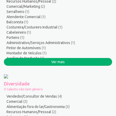
Recursos Humanos/Pessoal
(2)
Salgadeiro
3
Comercial/Marketing
(2)
Segurança do Trabalho
2
Serralheiro
(1)
Serralheiro
8
Atendente Comercial
(1)
Balconista
(1)
Servente
5
Costureira/Costureiro Industrial
(1)
Serviços Culturais
5
Cabeleireiro
(1)
Serviços de Telecomunicação
10
Porteiro
(1)
Serviços Diversos
7
Administrativo/Serviços Administrativos
(1)
Pintor de Automóveis
(1)
Serviços Gerais / Auxiliar de Limpeza
21
Montador de Veículos
(1)
Serviços Sociais
1
Auxiliar de Produção
(1)
Serviços Técnicos
2
Ver mais
Comercial
(1)
Soldador
3
Auxiliar de Operações
(1)
Suporte técnico de TI
1
Suprimentos e Materiais
1
Diversidade
Técnico em Eletroeletrônica
1
O talento não tem gênero
Técnico em enfermagem
3
Vendedor/Consultor de Vendas
(4)
Técnico em Manutenção
9
Comercial
(3)
Alimentação fora do lar/Gastronomia
(3)
Telefonista
1
Recursos Humanos/Pessoal
(2)
Terapeuta
1