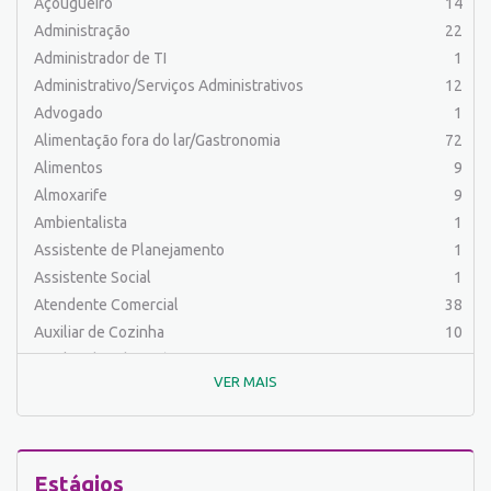
Açougueiro
14
Administração
22
Administrador de TI
1
Administrativo/Serviços Administrativos
12
Advogado
1
Alimentação fora do lar/Gastronomia
72
Alimentos
9
Almoxarife
9
Ambientalista
1
Assistente de Planejamento
1
Assistente Social
1
Atendente Comercial
38
Auxiliar de Cozinha
10
Auxiliar de Laboratório
2
VER MAIS
Auxiliar de Manutenção Predial
2
Auxiliar de Mecânica
1
Auxiliar de Operações
25
Auxiliar de Produção
83
Estágios