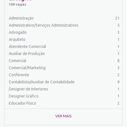
Auxiliar de Serviços
21
100 vagas
Balconista
34
Barman
2
Administração
21
Cabeleireiro
1
Administrativo/Serviços Administrativos
5
Caixa Bancário/Operador de Caixa
12
Advogado
3
Carpinteiro
1
Arquiteto
1
Carregador/Ajudante Carga e Descarga
7
Atendente Comercial
1
Chefe de Cozinha
2
Auxiliar de Produção
1
Comercial
60
Comercial
8
Comercial/Marketing
8
Comercial/Marketing
3
Comprador
4
Conferente
2
Conferente
1
Contabilista/Auxiliar de Contabilidade
9
Contabilista/Auxiliar de Contabilidade
23
Designer de Interiores
1
Controlador
2
Designer Gráfico
1
Costureira/Costureiro Industrial
17
Educador Físico
2
Cozinha/ Pizzaiolo
4
Engenharia (Outras)
1
Cozinheiro
7
VER MAIS
Engenharia Civil
1
Cuidador de Crianças e Idosos
5
Engenharia Elétrica e Eletrônica
1