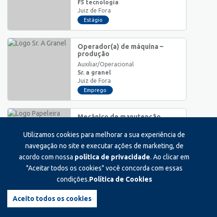
F5 tecnologia
Juiz de Fora
Estágio
Operador(a) de máquina –
produção
Auxiliar/Operacional
Sr. a granel
Juiz de Fora
Emprego
Mecânico de manutenção
industrial
Utilizamos cookies para melhorar a sua experiência de
Técnico
Papeleira santa rita
navegação no site e executar ações de marketing, de
Juiz de Fora
acordo com nossa
política de privacidade
. Ao clicar em
Emprego
"Aceitar todos os cookies" você concorda com essas
condições.
Política de Cookies
Auxiliar de preparo de massa
de papel
Aceito todos os cookies
Auxiliar/Operacional
Papeleira santa rita