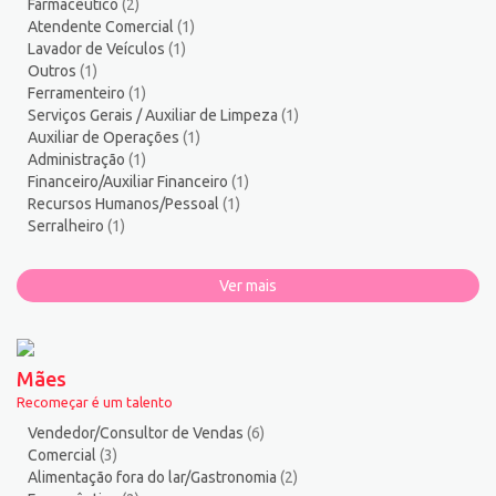
Farmacêutico
(2)
Vendedor/Consultor de Vendas
137
Atendente Comercial
(1)
Vigia
2
Lavador de Veículos
(1)
Outros
(1)
Zelador de Edifícios
2
Ferramenteiro
(1)
Serviços Gerais / Auxiliar de Limpeza
(1)
Auxiliar de Operações
(1)
Administração
(1)
Financeiro/Auxiliar Financeiro
(1)
Recursos Humanos/Pessoal
(1)
Serralheiro
(1)
Ver mais
Mães
Recomeçar é um talento
Vendedor/Consultor de Vendas
(6)
Comercial
(3)
Alimentação fora do lar/Gastronomia
(2)