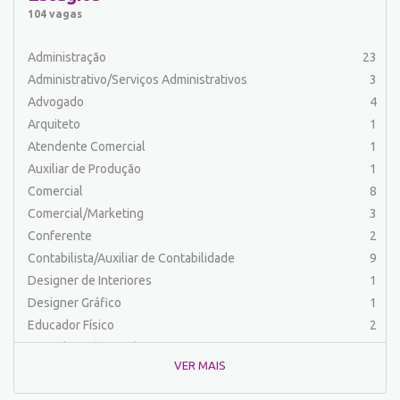
Auxiliar de Serviços
22
104 vagas
Balconista
32
Barman
2
Administração
23
Cabeleireiro
1
Administrativo/Serviços Administrativos
3
Caixa Bancário/Operador de Caixa
11
Advogado
4
Carpinteiro
1
Arquiteto
1
Carregador/Ajudante Carga e Descarga
7
Atendente Comercial
1
Comercial
62
Auxiliar de Produção
1
Comercial/Marketing
8
Comercial
8
Comprador
4
Comercial/Marketing
3
Conferente
1
Conferente
2
Contabilista/Auxiliar de Contabilidade
24
Contabilista/Auxiliar de Contabilidade
9
Controlador
1
Designer de Interiores
1
Costureira/Costureiro Industrial
14
Designer Gráfico
1
Cozinha/ Pizzaiolo
4
Educador Físico
2
Cozinheiro
10
Engenharia (Outras)
1
Cuidador de Crianças e Idosos
5
VER MAIS
Engenharia Civil
1
Desenvolvedor de Sistema
1
Engenharia de Produção
2