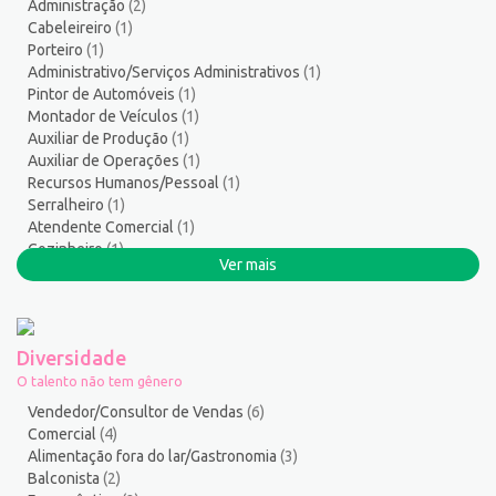
Administração
(2)
Serralheiro
8
Cabeleireiro
(1)
Servente
5
Porteiro
(1)
Serviços Culturais
5
Administrativo/Serviços Administrativos
(1)
Pintor de Automóveis
(1)
Serviços de Telecomunicação
11
Montador de Veículos
(1)
Serviços Diversos
8
Auxiliar de Produção
(1)
Serviços Gerais / Auxiliar de Limpeza
20
Auxiliar de Operações
(1)
Serviços Sociais
1
Recursos Humanos/Pessoal
(1)
Serralheiro
(1)
Serviços Técnicos
2
Atendente Comercial
(1)
Soldador
3
Cozinheiro
(1)
Suporte técnico de TI
1
Ver mais
Costureira/Costureiro Industrial
(1)
Suprimentos e Materiais
1
Técnico em Eletroeletrônica
1
Técnico em enfermagem
3
Diversidade
Técnico em Manutenção
14
O talento não tem gênero
Telefonista
1
Vendedor/Consultor de Vendas
(6)
Terapeuta
1
Comercial
(4)
Alimentação fora do lar/Gastronomia
(3)
Tintureiro
1
Balconista
(2)
Torneiro Mecânico/Fresador Mecânico
2