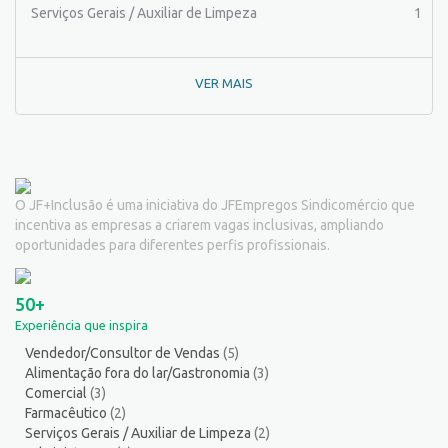
Passador de Roupa
3
Serviços Gerais / Auxiliar de Limpeza
1
Pedagogo/Professor
1
Pedreiro
2
VER MAIS
Peixeiro
2
Pintor de Automóveis
2
Pintor de equipamentos
1
Pintor de Obras/Pintor
2
Porteiro
6
O JF+Inclusão é uma iniciativa do JFEmpregos Sindicomércio que
Professor de Ensino Superior
1
incentiva as empresas a criarem vagas inclusivas, ampliando
Programador
1
oportunidades para diferentes perfis profissionais.
Promotor de Vendas
3
Psicólogo
3
50+
Recepcionista/Atendimento a cliente
12
Experiência que inspira
Recursos Humanos/Pessoal
13
Vendedor/Consultor de Vendas
(5)
Repositor de Mercadorias
9
Alimentação fora do lar/Gastronomia
(3)
Representante Comercial
1
Comercial
(3)
Salgadeiro
3
Farmacêutico
(2)
Serviços Gerais / Auxiliar de Limpeza
(2)
Segurança do Trabalho
1