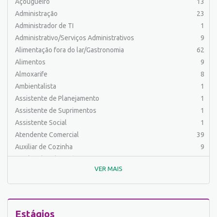
Açougueiro
13
Administração
23
Administrador de TI
1
Administrativo/Serviços Administrativos
9
Alimentação fora do lar/Gastronomia
62
Alimentos
9
Almoxarife
8
Ambientalista
1
Assistente de Planejamento
1
Assistente de Suprimentos
1
Assistente Social
1
Atendente Comercial
39
Auxiliar de Cozinha
9
Auxiliar de Laboratório
2
VER MAIS
Auxiliar de Manutenção Predial
2
Auxiliar de Mecânica
1
Auxiliar de Operações
25
Auxiliar de Produção
33
Estágios