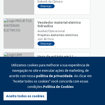
Ewbank da Câmara
Emprego
Vendedor material eletrico
hidraulica
Auxiliar/Operacional
Projetos materiais eletricos
Juiz de Fora
Emprego
Vaga de estágio em t.i. -
informatica
Utilizamos cookies para melhorar a sua experiência de
Estágio
Lmx
navegação no site e executar ações de marketing, de
Juiz de Fora
acordo com nossa
política de privacidade
. Ao clicar em
Estágio
"Aceitar todos os cookies" você concorda com essas
condições.
Política de Cookies
Estagiário(a) da central de
padaria
Aceito todos os cookies
Estágio
Grupo bahamas