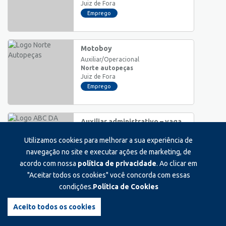
Juiz de Fora
Emprego
Motoboy
Auxiliar/Operacional
Norte autopeças
Juiz de Fora
Emprego
Auxiliar administrativo – vaga
exclusiva para pessoas com
deficiência (pcd)
Utilizamos cookies para melhorar a sua experiência de
Auxiliar/Operacional
navegação no site e executar ações de marketing, de
Abc da construção
acordo com nossa
política de privacidade
. Ao clicar em
Juiz de Fora
"Aceitar todos os cookies" você concorda com essas
Emprego
condições.
Política de Cookies
Dentista avaliador
Pleno
Aceito todos os cookies
Nucleo odontologico
Juiz de Fora