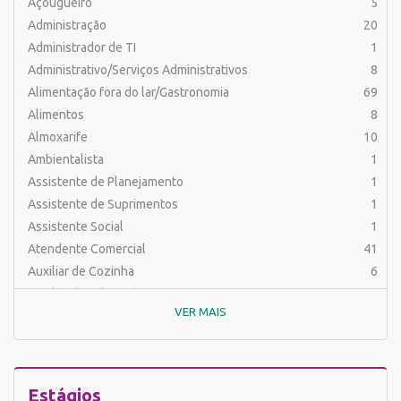
Açougueiro
5
Administração
20
Administrador de TI
1
Administrativo/Serviços Administrativos
8
Alimentação fora do lar/Gastronomia
69
Alimentos
8
Almoxarife
10
Ambientalista
1
Assistente de Planejamento
1
Assistente de Suprimentos
1
Assistente Social
1
Atendente Comercial
41
Auxiliar de Cozinha
6
Auxiliar de Laboratório
2
VER MAIS
Auxiliar de Manutenção Predial
2
Auxiliar de Mecânica
1
Auxiliar de Operações
23
Auxiliar de Produção
31
Estágios