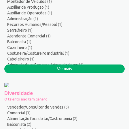
Montador de Veículos
(1)
Serviços Técnicos
2
Auxiliar de Produção
(1)
Soldador
1
Auxiliar de Operações
(1)
Suporte técnico de TI
1
Administração
(1)
Recursos Humanos/Pessoal
(1)
Suprimentos e Materiais
1
Serralheiro
(1)
Técnico em Eletroeletrônica
1
Atendente Comercial
(1)
Técnico em enfermagem
2
Balconista
(1)
Técnico em Manutenção
11
Cozinheiro
(1)
Costureira/Costureiro Industrial
(1)
Técnico em Meio Ambiente
2
Cabeleireiro
(1)
Telefonista
1
Administrativo/Serviços Administrativos
(1)
Terapeuta
1
Ver mais
Pintor de Automóveis
(1)
Tintureiro
1
Torneiro Mecânico/Fresador Mecânico
2
Vendedor/Consultor de Vendas
122
Diversidade
Vigia
2
O talento não tem gênero
Zelador de Edifícios
2
Vendedor/Consultor de Vendas
(5)
Comercial
(3)
Alimentação fora do lar/Gastronomia
(2)
Balconista
(2)