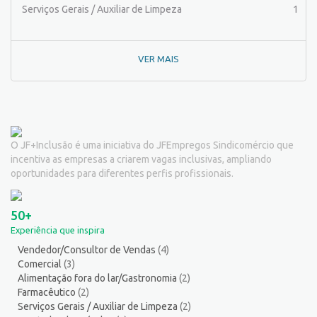
Pintor de Obras/Pintor
1
Serviços Gerais / Auxiliar de Limpeza
1
Porteiro
6
Professor de Ensino Superior
1
VER MAIS
Programador
1
Promotor de Vendas
4
Psicólogo
2
Recepcionista/Atendimento a cliente
11
Recursos Humanos/Pessoal
10
O JF+Inclusão é uma iniciativa do JFEmpregos Sindicomércio que
Repositor de Mercadorias
8
incentiva as empresas a criarem vagas inclusivas, ampliando
Representante Comercial
1
oportunidades para diferentes perfis profissionais.
Salgadeiro
2
Segurança do Trabalho
1
50+
Serralheiro
8
Experiência que inspira
Servente
3
Vendedor/Consultor de Vendas
(4)
Serviços Culturais
5
Comercial
(3)
Serviços de Telecomunicação
8
Alimentação fora do lar/Gastronomia
(2)
Serviços Diversos
9
Farmacêutico
(2)
Serviços Gerais / Auxiliar de Limpeza
(2)
Serviços Gerais / Auxiliar de Limpeza
19