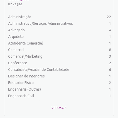
Auxiliar de Serviços
19
87 vagas
Balconista
23
Barman
2
Administração
22
Cabeleireiro
1
Administrativo/Serviços Administrativos
1
Caixa Bancário/Operador de Caixa
10
Advogado
4
Carregador/Ajudante Carga e Descarga
7
Arquiteto
1
Comercial
44
Atendente Comercial
1
Comercial/Marketing
6
Comercial
8
Comprador
4
Comercial/Marketing
3
Contabilista/Auxiliar de Contabilidade
23
Conferente
2
Costureira/Costureiro Industrial
11
Contabilista/Auxiliar de Contabilidade
6
Cozinha/ Pizzaiolo
4
Designer de Interiores
1
Cozinheiro
10
Educador Físico
2
Cuidador de Crianças e Idosos
5
Engenharia (Outras)
1
Desenvolvedor de Sistema
1
Engenharia Civil
1
Designer Gráfico
1
Engenharia de Produção
2
Educador Físico
2
VER MAIS
Engenharia Elétrica e Eletrônica
1
Eletricista
3
Engenharia Mecânica
1