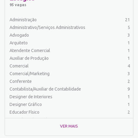
Auxiliar de Serviços
21
95 vagas
Balconista
34
Barman
2
Administração
21
Cabeleireiro
1
Administrativo/Serviços Administrativos
5
Caixa Bancário/Operador de Caixa
11
Advogado
3
Carpinteiro
1
Arquiteto
1
Carregador/Ajudante Carga e Descarga
7
Atendente Comercial
1
Chefe de Cozinha
2
Auxiliar de Produção
1
Comercial
60
Comercial
4
Comercial/Marketing
8
Comercial/Marketing
3
Comprador
4
Conferente
2
Conferente
1
Contabilista/Auxiliar de Contabilidade
9
Contabilista/Auxiliar de Contabilidade
22
Designer de Interiores
1
Controlador
2
Designer Gráfico
1
Costureira/Costureiro Industrial
17
Educador Físico
2
Cozinha/ Pizzaiolo
4
Engenharia (Outras)
1
Cozinheiro
7
VER MAIS
Engenharia Civil
1
Cuidador de Crianças e Idosos
5
Engenharia Elétrica e Eletrônica
1