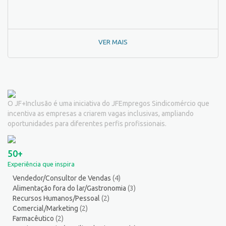
Outros
139
Padeiro
7
Passador de Roupa
3
VER MAIS
Pedagogo/Professor
1
Pedreiro
2
Peixeiro
2
Pintor de Automóveis
2
Pintor de equipamentos
1
O JF+Inclusão é uma iniciativa do JFEmpregos Sindicomércio que
Pintor de Obras/Pintor
2
incentiva as empresas a criarem vagas inclusivas, ampliando
Porteiro
6
oportunidades para diferentes perfis profissionais.
Professor de Ensino Superior
1
Programador
1
50+
Promotor de Vendas
12
Experiência que inspira
Psicólogo
3
Vendedor/Consultor de Vendas
(4)
Recepcionista/Atendimento a cliente
12
Alimentação fora do lar/Gastronomia
(3)
Recursos Humanos/Pessoal
13
Recursos Humanos/Pessoal
(2)
Repositor de Mercadorias
9
Comercial/Marketing
(2)
Farmacêutico
(2)
Representante Comercial
1