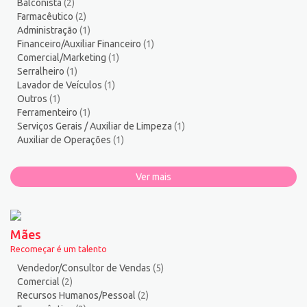
Balconista
(2)
Torneiro Mecânico/Fresador Mecânico
3
Farmacêutico
(2)
Vendedor/Consultor de Vendas
123
Administração
(1)
Financeiro/Auxiliar Financeiro
(1)
Vigia
2
Comercial/Marketing
(1)
Zelador de Edifícios
2
Serralheiro
(1)
Lavador de Veículos
(1)
Outros
(1)
Ferramenteiro
(1)
Serviços Gerais / Auxiliar de Limpeza
(1)
Auxiliar de Operações
(1)
Ver mais
Mães
Recomeçar é um talento
Vendedor/Consultor de Vendas
(5)
Comercial
(2)
Recursos Humanos/Pessoal
(2)