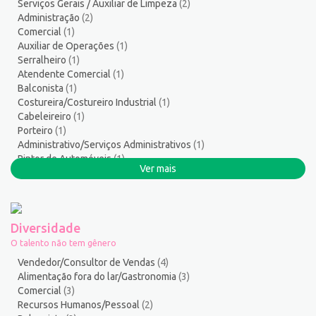
Serviços Gerais / Auxiliar de Limpeza
(2)
Salgadeiro
3
Administração
(2)
Segurança do Trabalho
2
Comercial
(1)
Serralheiro
8
Auxiliar de Operações
(1)
Serralheiro
(1)
Servente
5
Atendente Comercial
(1)
Serviços Culturais
5
Balconista
(1)
Serviços de Telecomunicação
10
Costureira/Costureiro Industrial
(1)
Serviços Diversos
7
Cabeleireiro
(1)
Porteiro
(1)
Serviços Gerais / Auxiliar de Limpeza
21
Administrativo/Serviços Administrativos
(1)
Serviços Sociais
1
Pintor de Automóveis
(1)
Serviços Técnicos
2
Ver mais
Montador de Veículos
(1)
Soldador
3
Auxiliar de Produção
(1)
Suporte técnico de TI
1
Suprimentos e Materiais
1
Diversidade
Técnico em Eletroeletrônica
1
O talento não tem gênero
Técnico em enfermagem
3
Vendedor/Consultor de Vendas
(4)
Técnico em Manutenção
9
Alimentação fora do lar/Gastronomia
(3)
Comercial
(3)
Telefonista
1
Recursos Humanos/Pessoal
(2)
Terapeuta
1