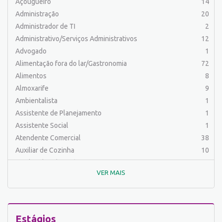
Açougueiro
14
Administração
20
Administrador de TI
2
Administrativo/Serviços Administrativos
12
Advogado
1
Alimentação fora do lar/Gastronomia
72
Alimentos
8
Almoxarife
9
Ambientalista
1
Assistente de Planejamento
1
Assistente Social
1
Atendente Comercial
38
Auxiliar de Cozinha
10
Auxiliar de Laboratório
2
VER MAIS
Auxiliar de Manutenção Predial
2
Auxiliar de Mecânica
1
Auxiliar de Operações
24
Auxiliar de Produção
82
Estágios