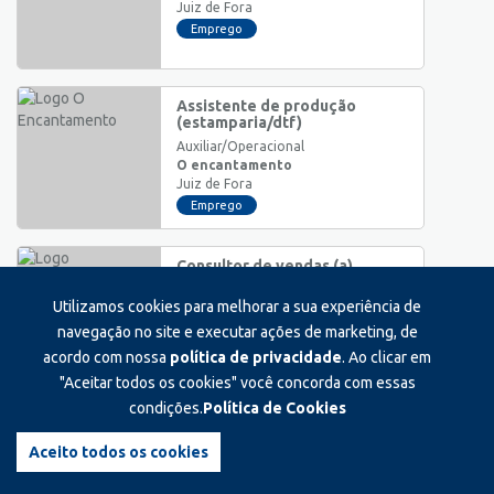
Juiz de Fora
Emprego
Assistente de produção
(estamparia/dtf)
Auxiliar/Operacional
O encantamento
Juiz de Fora
Emprego
Consultor de vendas (a)
Júnior/Trainee
Utilizamos cookies para melhorar a sua experiência de
Multimarcas
Juiz de Fora
navegação no site e executar ações de marketing, de
Emprego
acordo com nossa
política de privacidade
. Ao clicar em
"Aceitar todos os cookies" você concorda com essas
condições.
Política de Cookies
Técnico de farmácia hospitalar
- zona norte
Aceito todos os cookies
Técnico
Rheserva