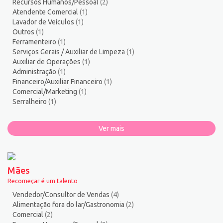
Recursos Humanos/Pessoal
(2)
Vendedor/Consultor de Vendas
121
Atendente Comercial
(1)
Vigia
2
Lavador de Veículos
(1)
Outros
(1)
Zelador de Edifícios
2
Ferramenteiro
(1)
Serviços Gerais / Auxiliar de Limpeza
(1)
Auxiliar de Operações
(1)
Administração
(1)
Financeiro/Auxiliar Financeiro
(1)
Comercial/Marketing
(1)
Serralheiro
(1)
Ver mais
Mães
Recomeçar é um talento
Vendedor/Consultor de Vendas
(4)
Alimentação fora do lar/Gastronomia
(2)
Comercial
(2)