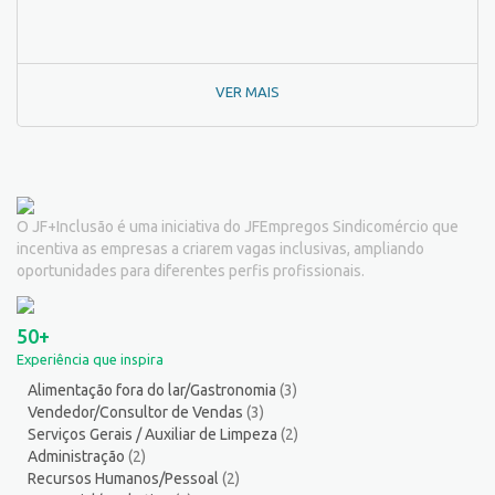
Padeiro
7
Passador de Roupa
3
Pedagogo/Professor
1
VER MAIS
Pedreiro
2
Peixeiro
2
Pintor de Automóveis
2
Pintor de equipamentos
1
Pintor de Obras/Pintor
2
O JF+Inclusão é uma iniciativa do JFEmpregos Sindicomércio que
Porteiro
6
incentiva as empresas a criarem vagas inclusivas, ampliando
Professor de Ensino Superior
1
oportunidades para diferentes perfis profissionais.
Programador
1
Promotor de Vendas
12
50+
Psicólogo
3
Experiência que inspira
Recepcionista/Atendimento a cliente
14
Alimentação fora do lar/Gastronomia
(3)
Recursos Humanos/Pessoal
13
Vendedor/Consultor de Vendas
(3)
Repositor de Mercadorias
9
Serviços Gerais / Auxiliar de Limpeza
(2)
Representante Comercial
1
Administração
(2)
Recursos Humanos/Pessoal
(2)
Salgadeiro
3