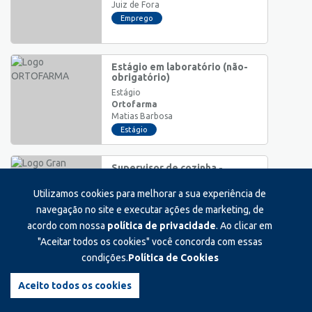
Juiz de Fora
Emprego
Estágio em laboratório (não-
obrigatório)
Estágio
Ortofarma
Matias Barbosa
Estágio
Supervisor de cozinha -
restaurante de comida
japonesa
Utilizamos cookies para melhorar a sua experiência de
Supervisão/Coordenação
navegação no site e executar ações de marketing, de
Gran talentos
acordo com nossa
política de privacidade
. Ao clicar em
Juiz de Fora
"Aceitar todos os cookies" você concorda com essas
Emprego
condições.
Política de Cookies
Veterinário/balconista
Auxiliar/Operacional
Aceito todos os cookies
Arca petstore
Juiz de Fora