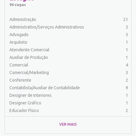
Auxiliar de Serviços
18
94 vagas
Balconista
34
Barman
2
Administração
21
Cabeleireiro
1
Administrativo/Serviços Administrativos
5
Caixa Bancário/Operador de Caixa
11
Advogado
3
Carpinteiro
1
Arquiteto
1
Carregador/Ajudante Carga e Descarga
7
Atendente Comercial
1
Chefe de Cozinha
2
Auxiliar de Produção
1
Comercial
58
Comercial
4
Comercial/Marketing
8
Comercial/Marketing
3
Comprador
4
Conferente
2
Conferente
1
Contabilista/Auxiliar de Contabilidade
9
Contabilista/Auxiliar de Contabilidade
22
Designer de Interiores
1
Controlador
2
Designer Gráfico
1
Costureira/Costureiro Industrial
17
Educador Físico
2
Cozinha/ Pizzaiolo
4
Engenharia (Outras)
1
Cozinheiro
7
VER MAIS
Engenharia Civil
1
Cuidador de Crianças e Idosos
5
Engenharia Elétrica e Eletrônica
1