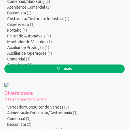
Comercial/Marketing
(2)
Segurança do Trabalho
2
Atendente Comercial
(2)
Serralheiro
8
Balconista
(1)
Servente
5
Costureira/Costureiro Industrial
(1)
Cabeleireiro
(1)
Serviços Culturais
5
Porteiro
(1)
Serviços de Telecomunicação
9
Pintor de Automóveis
(1)
Serviços Diversos
7
Montador de Veículos
(1)
Serviços Gerais / Auxiliar de Limpeza
19
Auxiliar de Produção
(1)
Auxiliar de Operações
(1)
Serviços Sociais
1
Comercial
(1)
Serviços Técnicos
2
Serralheiro
(1)
Soldador
3
Ver mais
Suporte técnico de TI
1
Suprimentos e Materiais
1
Técnico em Eletroeletrônica
1
Diversidade
Técnico em enfermagem
3
O talento não tem gênero
Técnico em Manutenção
9
Vendedor/Consultor de Vendas
(3)
Telefonista
1
Alimentação fora do lar/Gastronomia
(3)
Comercial
(3)
Terapeuta
1
Balconista
(2)
Torneiro Mecânico/Fresador Mecânico
3