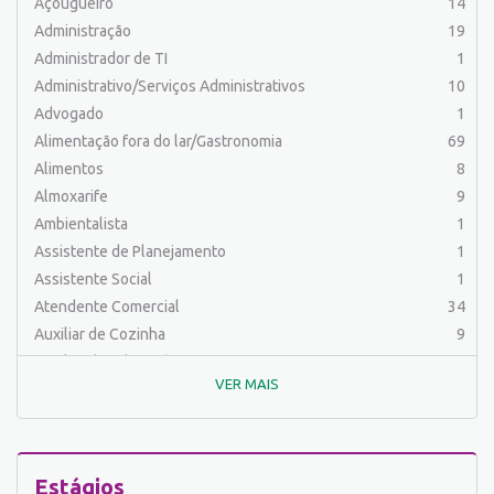
Açougueiro
14
Administração
19
Administrador de TI
1
Administrativo/Serviços Administrativos
10
Advogado
1
Alimentação fora do lar/Gastronomia
69
Alimentos
8
Almoxarife
9
Ambientalista
1
Assistente de Planejamento
1
Assistente Social
1
Atendente Comercial
34
Auxiliar de Cozinha
9
Auxiliar de Laboratório
2
VER MAIS
Auxiliar de Manutenção Predial
2
Auxiliar de Mecânica
1
Auxiliar de Operações
24
Auxiliar de Produção
80
Estágios