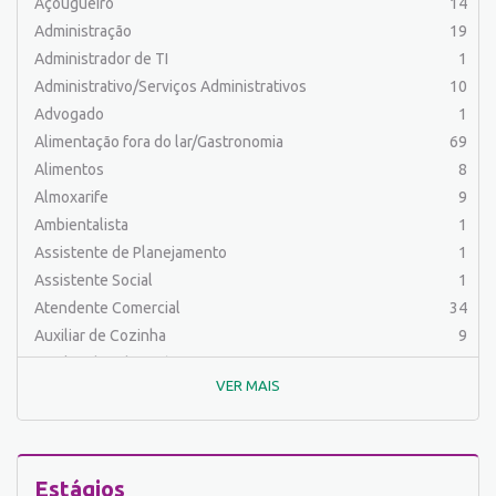
Açougueiro
14
Administração
19
Administrador de TI
1
Administrativo/Serviços Administrativos
10
Advogado
1
Alimentação fora do lar/Gastronomia
69
Alimentos
8
Almoxarife
9
Ambientalista
1
Assistente de Planejamento
1
Assistente Social
1
Atendente Comercial
34
Auxiliar de Cozinha
9
Auxiliar de Laboratório
2
VER MAIS
Auxiliar de Manutenção Predial
2
Auxiliar de Mecânica
1
Auxiliar de Operações
24
Auxiliar de Produção
80
Estágios