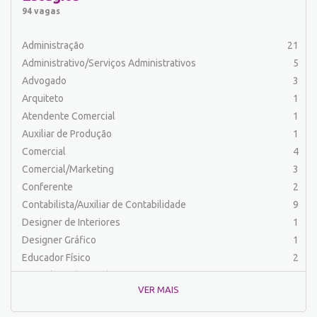
Auxiliar de Serviços
18
94 vagas
Balconista
34
Barman
2
Administração
21
Cabeleireiro
1
Administrativo/Serviços Administrativos
5
Caixa Bancário/Operador de Caixa
11
Advogado
3
Carpinteiro
1
Arquiteto
1
Carregador/Ajudante Carga e Descarga
7
Atendente Comercial
1
Chefe de Cozinha
2
Auxiliar de Produção
1
Comercial
58
Comercial
4
Comercial/Marketing
8
Comercial/Marketing
3
Comprador
4
Conferente
2
Conferente
1
Contabilista/Auxiliar de Contabilidade
9
Contabilista/Auxiliar de Contabilidade
22
Designer de Interiores
1
Controlador
2
Designer Gráfico
1
Costureira/Costureiro Industrial
17
Educador Físico
2
Cozinha/ Pizzaiolo
4
Engenharia (Outras)
1
Cozinheiro
7
VER MAIS
Engenharia Civil
1
Cuidador de Crianças e Idosos
5
Engenharia Elétrica e Eletrônica
1