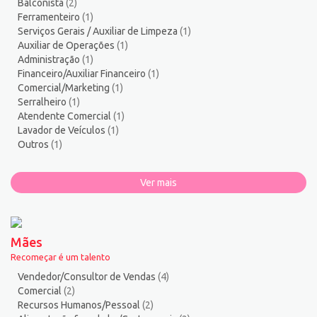
Balconista
(2)
Vendedor/Consultor de Vendas
121
Ferramenteiro
(1)
Vigia
2
Serviços Gerais / Auxiliar de Limpeza
(1)
Auxiliar de Operações
(1)
Zelador de Edifícios
2
Administração
(1)
Financeiro/Auxiliar Financeiro
(1)
Comercial/Marketing
(1)
Serralheiro
(1)
Atendente Comercial
(1)
Lavador de Veículos
(1)
Outros
(1)
Ver mais
Mães
Recomeçar é um talento
Vendedor/Consultor de Vendas
(4)
Comercial
(2)
Recursos Humanos/Pessoal
(2)