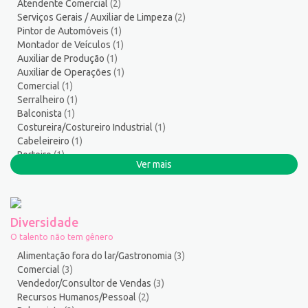
Atendente Comercial
(2)
Segurança do Trabalho
2
Serviços Gerais / Auxiliar de Limpeza
(2)
Serralheiro
8
Pintor de Automóveis
(1)
Servente
5
Montador de Veículos
(1)
Auxiliar de Produção
(1)
Serviços Culturais
5
Auxiliar de Operações
(1)
Serviços de Telecomunicação
9
Comercial
(1)
Serviços Diversos
7
Serralheiro
(1)
Serviços Gerais / Auxiliar de Limpeza
19
Balconista
(1)
Costureira/Costureiro Industrial
(1)
Serviços Sociais
1
Cabeleireiro
(1)
Serviços Técnicos
2
Porteiro
(1)
Soldador
3
Ver mais
Suporte técnico de TI
1
Suprimentos e Materiais
1
Técnico em Eletroeletrônica
1
Diversidade
Técnico em enfermagem
3
O talento não tem gênero
Técnico em Manutenção
9
Alimentação fora do lar/Gastronomia
(3)
Telefonista
1
Comercial
(3)
Vendedor/Consultor de Vendas
(3)
Terapeuta
1
Recursos Humanos/Pessoal
(2)
Torneiro Mecânico/Fresador Mecânico
3