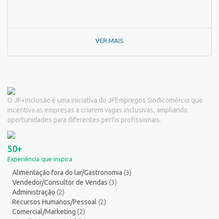
Padeiro
7
Passador de Roupa
3
Pedagogo/Professor
1
VER MAIS
Pedreiro
2
Peixeiro
2
Pintor de Automóveis
2
Pintor de equipamentos
1
Pintor de Obras/Pintor
2
O JF+Inclusão é uma iniciativa do JFEmpregos Sindicomércio que
Porteiro
6
incentiva as empresas a criarem vagas inclusivas, ampliando
Professor de Ensino Superior
1
oportunidades para diferentes perfis profissionais.
Programador
1
Promotor de Vendas
12
50+
Psicólogo
3
Experiência que inspira
Recepcionista/Atendimento a cliente
14
Alimentação fora do lar/Gastronomia
(3)
Recursos Humanos/Pessoal
13
Vendedor/Consultor de Vendas
(3)
Repositor de Mercadorias
9
Administração
(2)
Representante Comercial
1
Recursos Humanos/Pessoal
(2)
Comercial/Marketing
(2)
Salgadeiro
3