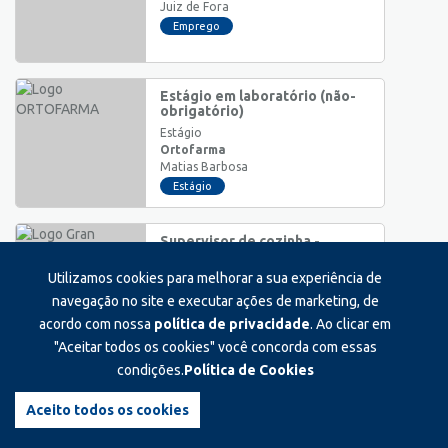
Juiz de Fora
Emprego
Estágio em laboratório (não-
obrigatório)
Estágio
Ortofarma
Matias Barbosa
Estágio
Supervisor de cozinha -
restaurante de comida
japonesa
Utilizamos cookies para melhorar a sua experiência de
Supervisão/Coordenação
navegação no site e executar ações de marketing, de
Gran talentos
acordo com nossa
política de privacidade
. Ao clicar em
Juiz de Fora
"Aceitar todos os cookies" você concorda com essas
Emprego
condições.
Política de Cookies
Veterinário/balconista
Auxiliar/Operacional
Aceito todos os cookies
Arca petstore
Juiz de Fora